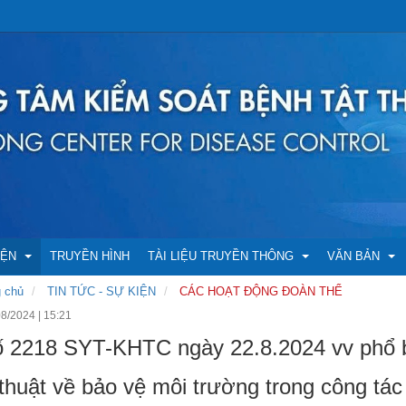
IỆN
TRUYỀN HÌNH
TÀI LIỆU TRUYỀN THÔNG
VĂN BẢN
 chủ
TIN TỨC - SỰ KIỆN
CÁC HOẠT ĐỘNG ĐOÀN THỂ
08/2024
|
15:21
NG ĐOÀN THỂ
C XIN
Bản tin Y tế
Thông tin m
 2218 SYT-KHTC ngày 22.8.2024 vv phổ bi
thuật về bảo vệ môi trường trong công tác p
P HUẤN
Tờ rơi, áp phích
Công bố số li