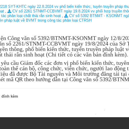
ản
C KHỎE SINH SẢN
Tài Liệu phát thanh
218 SYT-KHTC ngày 22.8.2024 vv phổ biến kiến thức, tuyên truyền pháp thuật
oạt
,
CV số 2261 STNMT-CCBVMT ngày 19.8.2024 vv phối hợp truyền thông,
 tác phân loại chất thải rắn sinh hoạt
,
CV số 5392 BTNMT - KSONMT ngày 12
ệp
 BỆNH KHÔNG LÂY NHIỄM
yền pháp luật về BVMT trong công tác phân loại CTRSH
CH BỆNH
iện Công văn số 5392/BTNMT-KSONMT ngày 12/8/2024
ăn số 2261/STNMT-CCBVMT ngày 19/8/2024 của Sở Tài
ùng
ẮC XIN
yền thông, phổ biến kiến thức, tuyên truyền pháp luật 
ất thải rắn sinh hoạt (Chi tiết có các văn bản đính kèm).
n nhiễm
KIỆN
 yêu cầu Giám đốc các đơn vị phổ biến kiến thức, tuyên 
 toàn thể cán bộ, công chức, viên chức, người lao động tạ
I TRƯỜNG-Y TẾ TRƯỜNG HỌC
 liệu đã được Bộ Tài nguyên và Môi trường đăng tải tại
uét mã QR theo hướng dẫn tại Công văn số 5392/B
 lây nhiễm
n đính kèm
tế trường học