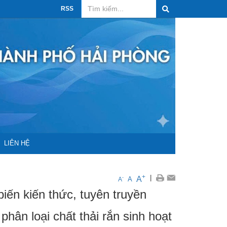
RSS
LIÊN HỆ
+
|
A
-
A
A
ua sắm
ến kiến thức, tuyên truyền
hân loại chất thải rắn sinh hoạt
ệu tiêu chuẩn
Công bố hợp quy