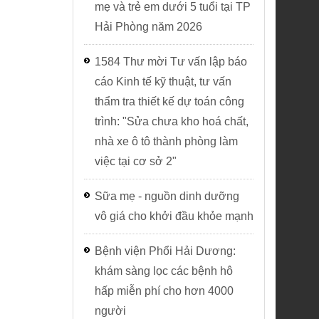
mẹ và trẻ em dưới 5 tuổi tại TP
Khoa Sức khỏe sinh sản
Hải Phòng năm 2026
Khoa Truyền thông, giáo dục s
1584 Thư mời Tư vấn lập báo
Khoa Ký sinh trùng – Côn trùng
cáo Kinh tế kỹ thuật, tư vấn
thẩm tra thiết kế dự toán công
Khoa Dược - Vật tư y tế
trình: "Sửa chưa kho hoá chất,
nhà xe ô tô thành phòng làm
Khoa Xét nghiệm - Chẩn đoán 
việc tại cơ sở 2"
Phòng khám đa khoa
Sữa mẹ - nguồn dinh dưỡng
vô giá cho khởi đầu khỏe mạnh
Bệnh viện Phổi Hải Dương:
khám sàng lọc các bệnh hô
hấp miễn phí cho hơn 4000
người