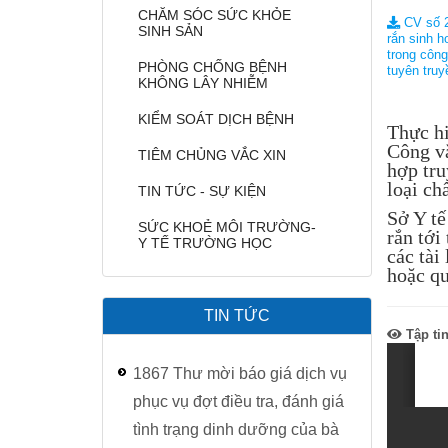
CHĂM SÓC SỨC KHỎE
Cơ cấu tổ chức
Khám, tư vấn sức khỏe sinh s
CHĂM SÓC SỨ
CV số 2
SINH SẢN
rắn sinh h
trong công
Các khoa phòng chuyên môn
Phòng Tổ chức - Hành chính
Dịch vụ khoa Bệnh nghề nghi
PHÒNG CHỐNG
PHÒNG CHỐNG BỆNH
tuyên tru
KHÔNG LÂY NHIỄM
Phòng Kế hoạch - Nghiệp vụ
Khám và tư vấn dinh dưỡng
KIỂM SOÁT DỊ
KIỂM SOÁT DỊCH BỆNH
Thực h
Công v
Phòng Tài chính - Kế toán
Dịch vụ Khử trùng, diệt côn tr
TIÊM CHỦNG V
TIÊM CHỦNG VẮC XIN
hợp tru
loại ch
TIN TỨC - SỰ KIỆN
Khoa Phòng, chống bệnh truyề
TIN TỨC - SỰ 
Sở Y tế
SỨC KHOẺ MÔI TRƯỜNG-
rắn tới
Y TẾ TRƯỜNG HỌC
Khoa Phòng, chống HIV/AIDS
SỨC KHOẺ MÔ
các tài
hoặc q
Khoa Phòng chống bệnh không
TIN TỨC
Khoa Dinh dưỡng
Tập ti
1867 Thư mời báo giá dịch vụ
Khoa Sức khỏe môi trường - Y 
phục vụ đợt điều tra, đánh giá
Khoa Bệnh nghề nghiệp
tình trạng dinh dưỡng của bà