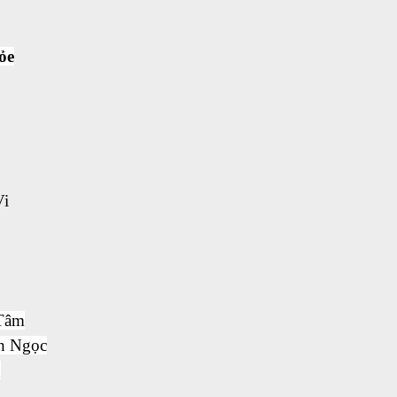
ỏe
Vi
 Tâm
nh Ngọc
g