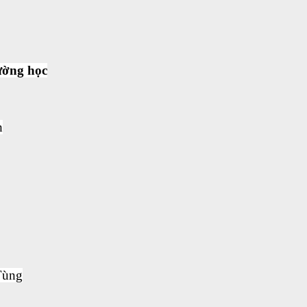
ường học
h
Tùng