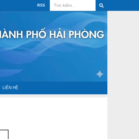
RSS
LIÊN HỆ
ua sắm
ệu tiêu chuẩn
Công bố hợp quy