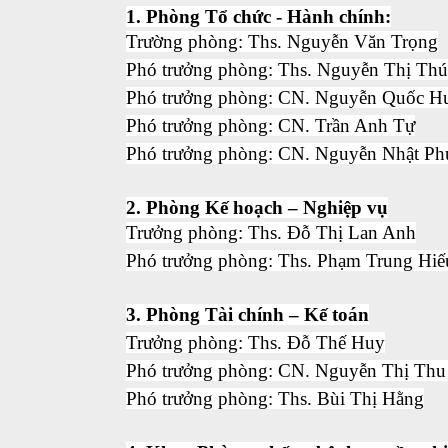
1. Phòng Tổ chức - Hành chính:
Khoa Sức khỏe sinh sản
Trường phòng: Ths. Nguyễn Văn Trọng
Khoa Truyền thông, giáo dục s
Phó trưởng phòng: Ths. Nguyễn Thị Th
Phó trưởng phòng: CN. Nguyễn Quốc H
Khoa Ký sinh trùng – Côn trùng
Phó trưởng phòng: CN. Trần Anh Tự
Phó trưởng phòng: CN. Nguyễn Nhật P
Khoa Dược - Vật tư y tế
Khoa Xét nghiệm - Chẩn đoán 
2. Phòng Kế hoạch – Nghiệp vụ
Trưởng phòng: Ths. Đỗ Thị Lan Anh
Phòng khám đa khoa
Phó trưởng phòng: Ths. Phạm Trung Hiế
3. Phòng Tài chính – Kế toán
Trưởng phòng: Ths. Đỗ Thế Huy
Phó trưởng phòng: CN. Nguyễn Thị Thu
Phó trưởng phòng: Ths. Bùi Thị Hằng