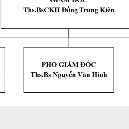
ản
C KHỎE SINH SẢN
Tài Liệu phát thanh
ệp
 BỆNH KHÔNG LÂY NHIỄM
CH BỆNH
ùng
ẮC XIN
n nhiễm
KIỆN
I TRƯỜNG-Y TẾ TRƯỜNG HỌC
 lây nhiễm
tế trường học