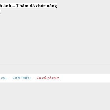
nh ảnh – Thăm dò chức năng
n
 chủ
GIỚI THIỆU
Cơ cấu tổ chức