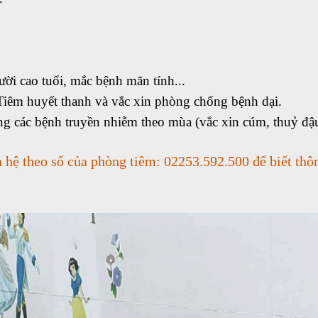
ản
C KHỎE SINH SẢN
Tài Liệu phát thanh
ệp
 BỆNH KHÔNG LÂY NHIỄM
CH BỆNH
i cao tuổi, mắc bệnh mãn tính...
iêm huyết thanh và vắc xin phòng chống bệnh dại.
ùng
ẮC XIN
 các bệnh truyền nhiễm theo mùa (vắc xin cúm, thuỷ đậu, s
n nhiễm
KIỆN
 hệ theo số của phòng tiêm: 02253.592.500 để biết thông
I TRƯỜNG-Y TẾ TRƯỜNG HỌC
 lây nhiễm
tế trường học