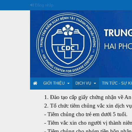
Đăng nhập
GIỚI THIỆU
DỊCH VỤ
TIN TỨC - SỰ K
1. Đào tạo cấp giấy chứng nhận về An
2. Tổ chức tiêm chủng vắc xin dịch vụ
Giới thiệu chung
Tiêm chủng
CÁC HOẠT ĐỘ
BẢNG GIÁ VẮ
- Tiêm chủng cho trẻ em dưới 5 tuổi.
- Tiêm vắc xin cho người vị thành niên
Chức năng, nhiệm vụ
Xét nghiệm
ĐÀO TẠO - TẬ
- Tiêm chủng cho nhóm tiền hôn nhân