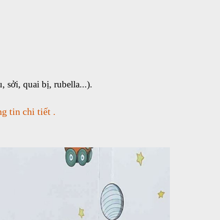
ởi, quai bị, rubella...).
 tin chi tiết .