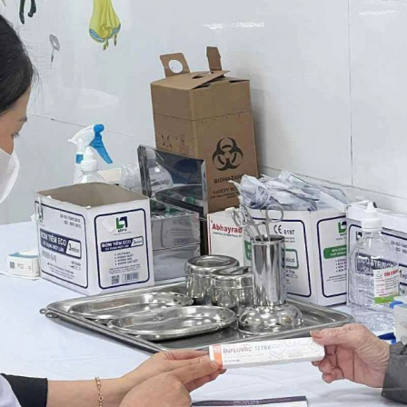
ức khỏe
Tài liệu truyền thông
hình ảnh -Thăm dò chức năng