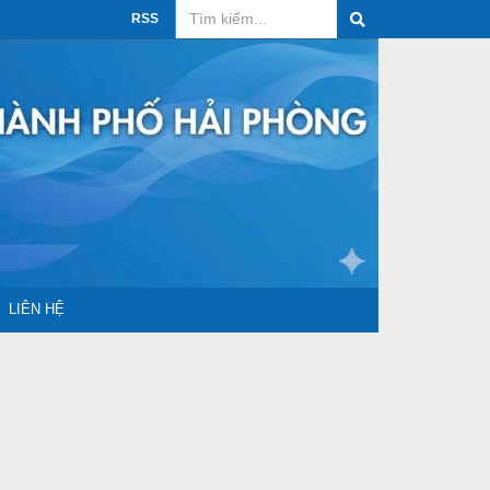
RSS
LIÊN HỆ
ua sắm
ệu tiêu chuẩn
Công bố hợp quy