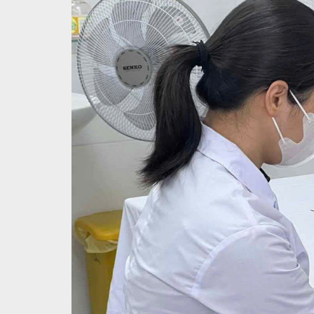
Khoa Sức khỏe sinh sản
Khoa Truyền thông, giáo dục s
Khoa Ký sinh trùng – Côn trùng
Khoa Dược - Vật tư y tế
Khoa Xét nghiệm - Chẩn đoán 
Phòng khám đa khoa