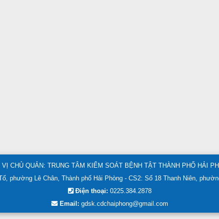
 VỊ CHỦ QUẢN: TRUNG TÂM KIỂM SOÁT BỆNH TẬT THÀNH PHỐ HẢI P
ố, phường Lê Chân, Thành phố Hải Phòng - CS2: Số 18 Thanh Niên, phườn
Điện thoại:
0225.384.2878
Email:
gdsk.cdchaiphong@gmail.com