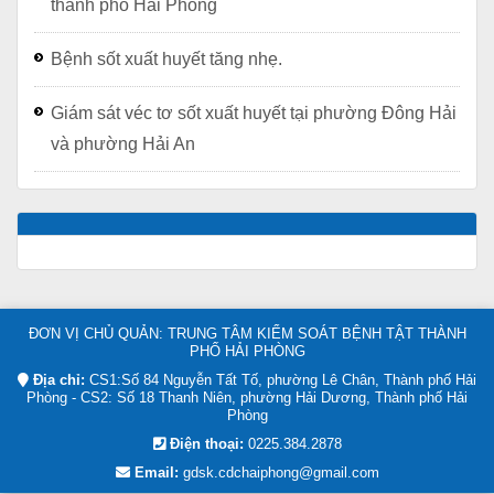
thành phố Hải Phòng
Bệnh sốt xuất huyết tăng nhẹ.
Giám sát véc tơ sốt xuất huyết tại phường Đông Hải
và phường Hải An
ĐƠN VỊ CHỦ QUẢN: TRUNG TÂM KIỂM SOÁT BỆNH TẬT THÀNH
PHỐ HẢI PHÒNG
Địa chỉ:
CS1:Số 84 Nguyễn Tất Tố, phường Lê Chân, Thành phố Hải
Phòng - CS2: Số 18 Thanh Niên, phường Hải Dương, Thành phố Hải
Phòng
Điện thoại:
0225.384.2878
Email:
gdsk.cdchaiphong@gmail.com