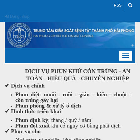
RSS
Đăng nhập
Toggle
navigat
DỊCH VỤ PHUN KHỬ CÔN TRÙNG - AN
TOÀN - HIỆU QUẢ - CHUYÊN NGHIỆP
✔ Dịch vụ chính
Phun diệt
:
muỗi - ruồi - gián - kiến - chuột -
côn trùng gây hại
Phun phòng & xử lý ổ dịch
✔ Hình thức triển khai
Phun
định kỳ
: tháng / quý / năm
Phun
đột xuất
khi có nguy cơ bùng phát dịch
✔ Phục vụ cho
Nhà máy, xí nghiệp, khu công nghiệp