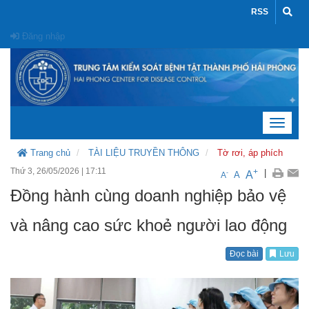
RSS
Đăng nhập
Toggle
navigat
Trang chủ
TÀI LIỆU TRUYỀN THÔNG
Tờ rơi, áp phích
Thứ 3, 26/05/2026
|
17:11
+
|
A
-
A
A
Đồng hành cùng doanh nghiệp bảo vệ
và nâng cao sức khoẻ người lao động
Đọc bài
Lưu