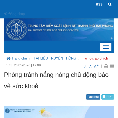
RSS
Đăng nhập
Toggle
navigat
Trang chủ
TÀI LIỆU TRUYỀN THÔNG
Tờ rơi, áp phích
Thứ 3, 26/05/2026
|
17:09
+
|
A
-
A
A
Phòng tránh nắng nóng chủ động bảo
vệ sức khoẻ
Đọc bài
Lưu