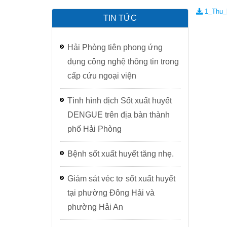
Cơ cấu tổ chức
Khám, tư vấn sức khỏe sinh s
CHĂM SÓC SỨ
1_Thu_b
TIN TỨC
Các khoa phòng chuyên môn
Phòng Tổ chức - Hành chính
Dịch vụ khoa Bệnh nghề nghi
PHÒNG CHỐNG
Hải Phòng tiên phong ứng
Phòng Kế hoạch - Nghiệp vụ
Khám và tư vấn dinh dưỡng
KIỂM SOÁT DỊ
dụng công nghệ thông tin trong
cấp cứu ngoại viện
Phòng Tài chính - Kế toán
Dịch vụ Khử trùng, diệt côn tr
TIÊM CHỦNG V
Tình hình dịch Sốt xuất huyết
Khoa Phòng, chống bệnh truyề
TIN TỨC - SỰ 
DENGUE trên địa bàn thành
Khoa Phòng, chống HIV/AIDS
SỨC KHOẺ MÔ
phố Hải Phòng
Khoa Phòng chống bệnh không
Bệnh sốt xuất huyết tăng nhẹ.
Khoa Dinh dưỡng
Giám sát véc tơ sốt xuất huyết
Khoa Sức khỏe môi trường - Y 
tại phường Đông Hải và
phường Hải An
Khoa Bệnh nghề nghiệp