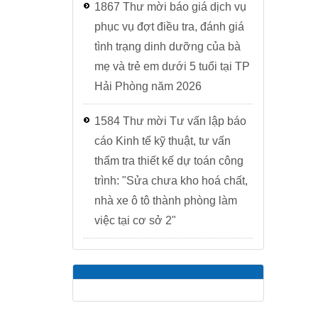
1867 Thư mời báo giá dịch vụ
Khoa Sức khỏe sinh sản
phục vụ đợt điều tra, đánh giá
tình trạng dinh dưỡng của bà
Khoa Truyền thông, giáo dục s
mẹ và trẻ em dưới 5 tuổi tại TP
Khoa Ký sinh trùng – Côn trùng
Hải Phòng năm 2026
Khoa Dược - Vật tư y tế
1584 Thư mời Tư vấn lập báo
cáo Kinh tế kỹ thuật, tư vấn
Khoa Xét nghiệm - Chẩn đoán 
thẩm tra thiết kế dự toán công
Phòng khám đa khoa
trình: "Sửa chưa kho hoá chất,
nhà xe ô tô thành phòng làm
việc tại cơ sở 2"