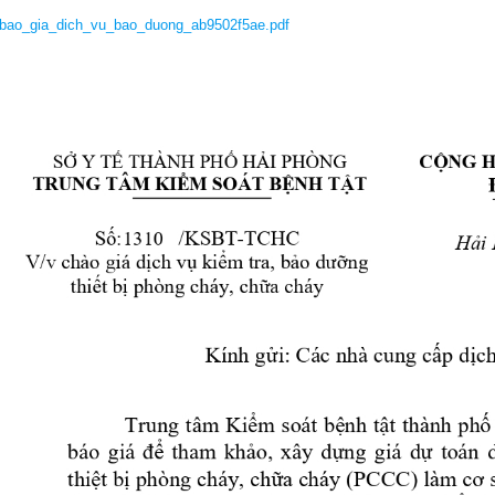
ản
C KHỎE SINH SẢN
Tài Liệu phát thanh
ao_gia_dich_vu_bao_duong_ab9502f5ae.pdf
ệp
 BỆNH KHÔNG LÂY NHIỄM
CH BỆNH
ùng
ẮC XIN
n nhiễm
KIỆN
I TRƯỜNG-Y TẾ TRƯỜNG HỌC
 lây nhiễm
tế trường học