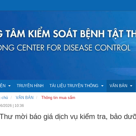
IỆN
TRUYỀN HÌNH
TÀI LIỆU TRUYỀN THÔNG
VĂN BẢN
 chủ
VĂN BẢN
Thông tin mua sắm
06/2026
|
10:36
NG ĐOÀN THỂ
C XIN
Bản tin Y tế
Thông tin m
Thư mời báo giá dịch vụ kiểm tra, bảo dưỡ
P HUẤN
Tờ rơi, áp phích
Công bố số li