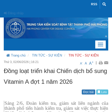
RSS
Đăng nhập
Toggle
navigat
Trang chủ
TIN TỨC - SỰ KIỆN
TIN TỨC - SỰ KIỆN
Thứ 3, 02/06/2026
|
16:21
+
|
A
-
A
A
Đồng loạt triển khai Chiến dịch bổ sung
Vitamin A đợt 1 năm 2026
Đọc bài
Lưu
Sáng 2/6, Đoàn kiểm tra, giám sát liên ngành của
thành phố tiến hành kiểm tra, giám sát việc thực hiện