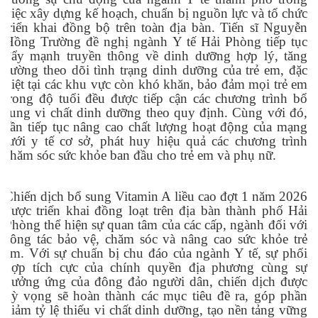
việc xây dựng kế hoạch, chuẩn bị nguồn lực và tổ chức
triển khai đồng bộ trên toàn địa bàn. Tiến sĩ Nguyễn
Hồng Trường đề nghị ngành Y tế Hải Phòng tiếp tục
đẩy mạnh truyền thông về dinh dưỡng hợp lý, tăng
cường theo dõi tình trạng dinh dưỡng của trẻ em, đặc
biệt tại các khu vực còn khó khăn, bảo đảm mọi trẻ em
trong độ tuổi đều được tiếp cận các chương trình bổ
sung vi chất dinh dưỡng theo quy định. Cùng với đó,
cần tiếp tục nâng cao chất lượng hoạt động của mạng
lưới y tế cơ sở, phát huy hiệu quả các chương trình
chăm sóc sức khỏe ban đầu cho trẻ em và phụ nữ.
Chiến dịch bổ sung Vitamin A liều cao đợt 1 năm 2026
được triển khai đồng loạt trên địa bàn thành phố Hải
Phòng thể hiện sự quan tâm của các cấp, ngành đối với
công tác bảo vệ, chăm sóc và nâng cao sức khỏe trẻ
em. Với sự chuẩn bị chu đáo của ngành Y tế, sự phối
hợp tích cực của chính quyền địa phương cùng sự
hưởng ứng của đông đảo người dân, chiến dịch được
kỳ vọng sẽ hoàn thành các mục tiêu đề ra, góp phần
giảm tỷ lệ thiếu vi chất dinh dưỡng, tạo nền tảng vững