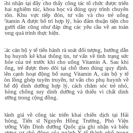
Ghi nhận tại đây cho thấy công tác tổ chức được triển
khai nghiêm túc, khoa học và đúng quy trình chuyên
môn. Khu vực tiếp đón, tư vấn và cho trẻ uống
Vitamin A được bố trí hợp lý, bảo đảm thuận tiện cho
người dân cũng như đáp ứng các yêu cầu về an toàn
trong quá trình thực hiện.
Các cán bộ y tế tiến hành rà soát đối tượng, hướng dẫn
phụ huynh kê khai thông tin, tư vấn về tình trạng sức
khỏe của trẻ trước khi cho uống Vitamin A. Sau khi
uống, trẻ được theo dõi tại chỗ theo đúng quy định.
Bên cạnh hoạt động bổ sung Vitamin A, cán bộ y tế
còn lồng ghép tuyên truyền, tư vấn cho phụ huynh về
chế độ dinh dưỡng hợp lý, cách chăm sóc trẻ nhỏ,
phòng chống suy dinh dưỡng và thiếu vi chất dinh
dưỡng trong cộng đồng.
Đánh giá về công tác triển khai chiến dịch tại Hải
Phòng, Tiến sĩ Nguyễn Hồng Trường, Phó Viện
trưởng Viện Dinh dưỡng Quốc gia ghi nhận và biểu
dương sự chủ động của ngành Y tế thành phố trong