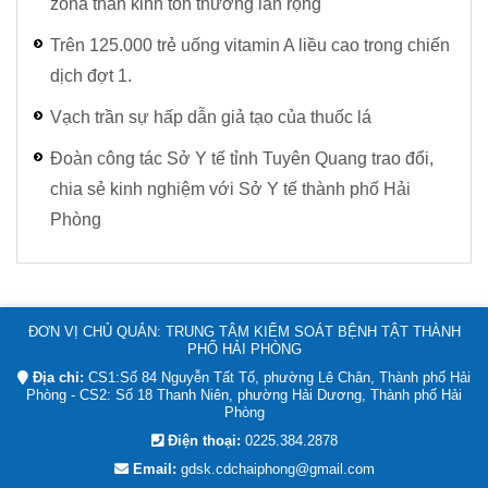
zona thần kinh tổn thương lan rộng
Trên 125.000 trẻ uống vitamin A liều cao trong chiến
dịch đợt 1.
Vạch trần sự hấp dẫn giả tạo của thuốc lá
Đoàn công tác Sở Y tế tỉnh Tuyên Quang trao đổi,
chia sẻ kinh nghiệm với Sở Y tế thành phố Hải
Phòng
ĐƠN VỊ CHỦ QUẢN: TRUNG TÂM KIỂM SOÁT BỆNH TẬT THÀNH
PHỐ HẢI PHÒNG
Địa chỉ:
CS1:Số 84 Nguyễn Tất Tố, phường Lê Chân, Thành phố Hải
Phòng - CS2: Số 18 Thanh Niên, phường Hải Dương, Thành phố Hải
Phòng
Điện thoại:
0225.384.2878
Email:
gdsk.cdchaiphong@gmail.com